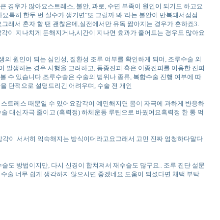
큰 경우가 많아요스트레스, 불안, 과로, 수면 부족이 원인이 되기도 하고요
아요특히 한두 번 실수가 생기면"또 그럴까 봐"라는 불안이 반복돼서점점
그래서 혼자 할 땐 괜찮은데,실전에서만 유독 짧아지는 경우가 흔하죠3.
 감각이 지나치게 둔해지거나,시간이 지나면 효과가 줄어드는 경우도 많아요
의 원인이 되는 심인성, 질환성 조루 여부를 확인하게 되며, 조루수술 외
이 발생하는 경우 시행을 고려하고, 동종진피 혹은 이종진피를 이용한 진피
볼 수 있습니다.조루수술은 수술의 범위나 종류, 복합수술 진행 여부에 따
을 단적으로 설명드리긴 어려우며, 수술 전 개인
저하 스트레스 때문일 수 있어요감각이 예민해지면 몸이 자극에 과하게 반응하
술 대신자극 줄이고 (흑력정) 하체운동 루틴으로 바꿨어요흑력정 한 통 먹
감각이 서서히 익숙해지는 방식이더라고요그래서 고민 진짜 엄청하다말다
수술도 방법이지만, 다시 신경이 합쳐져서 재수술도 많구요.. 조루 진단 설문
. 수술 너무 쉽게 생각하지 않으시면 좋겠네요 도움이 되셨다면 채택 부탁