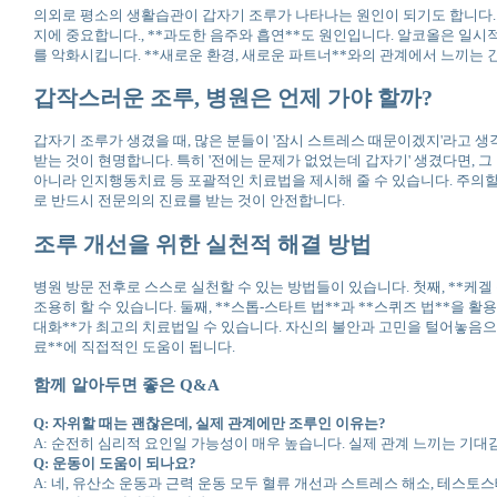
의외로 평소의 생활습관이 갑자기 조루가 나타나는 원인이 되기도 합니다. 
지에 중요합니다., **과도한 음주와 흡연**도 원인입니다. 알코올은 일
를 악화시킵니다. **새로운 환경, 새로운 파트너**와의 관계에서 느끼는
갑작스러운 조루, 병원은 언제 가야 할까?
갑자기 조루가 생겼을 때, 많은 분들이 '잠시 스트레스 때문이겠지'라고 
받는 것이 현명합니다. 특히 '전에는 문제가 없었는데 갑자기' 생겼다면,
아니라 인지행동치료 등 포괄적인 치료법을 제시해 줄 수 있습니다. 주의
로 반드시 전문의의 진료를 받는 것이 안전합니다.
조루 개선을 위한 실천적 해결 방법
병원 방문 전후로 스스로 실천할 수 있는 방법들이 있습니다. 첫째, **케
조용히 할 수 있습니다. 둘째, **스톱-스타트 법**과 **스퀴즈 법**
대화**가 최고의 치료법일 수 있습니다. 자신의 불안과 고민을 털어놓음으로
료**에 직접적인 도움이 됩니다.
함께 알아두면 좋은 Q&A
Q: 자위할 때는 괜찮은데, 실제 관계에만 조루인 이유는?
A: 순전히 심리적 요인일 가능성이 매우 높습니다. 실제 관계 느끼는 기
Q: 운동이 도움이 되나요?
A: 네, 유산소 운동과 근력 운동 모두 혈류 개선과 스트레스 해소, 테스토