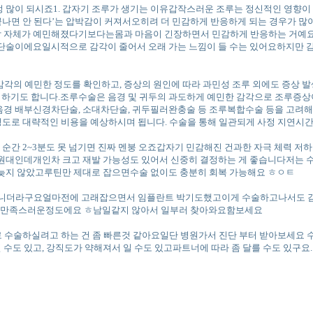
정 많이 되시죠1. 갑자기 조루가 생기는 이유갑작스러운 조루는 정신적인 영향이 
끝나면 안 된다’는 압박감이 커져서오히려 더 민감하게 반응하게 되는 경우가 많
감각 자체가 예민해졌다기보다는몸과 마음이 긴장하면서 민감하게 반응하는 거예요
차단술이에요일시적으로 감각이 줄어서 오래 가는 느낌이 들 수는 있어요하지만
의 예민한 정도를 확인하고, 증상의 원인에 따라 과민성 조루 외에도 증상 발생
려하기도 합니다.조루수술은 음경 및 귀두의 과도하게 예민한 감각으로 조루증상
 음경 배부신경차단술, 소대차단술, 귀두필러완충술 등 조루복합수술 등을 고려해
도로 대략적인 비용을 예상하시며 됩니다. 수술을 통해 일관되게 사정 지연시간
 순간 2~3분도 못 넘기면 진짜 멘붕 오죠갑자기 민감해진 건과한 자극 체력 
 원대인데개인차 크고 재발 가능성도 있어서 신중히 결정하는 게 좋습니다저는 수
직 늦지 않았고루틴만 제대로 잡으면수술 없이도 충분히 회복 가능해요 ㅎㅇㅌ
 아니더라구요얼마전에 고래잡으면서 임플란트 박기도했고이게 수술하고나서도 
속 만족스러운정도에요 ㅎ남일같지 않아서 일부러 찾아와요함보세요
 바로 수술하실려고 하는 건 좀 빠른것 같아요일단 병원가서 진단 부터 받아보세요 
 수도 있고, 강직도가 약해져서 일 수도 있고파트너에 따라 좀 달를 수도 있구요