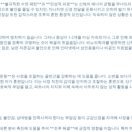
**불규칙한 수면 패턴**과 **만성적 피로**는 신체의 에너지 균형을 무너뜨리
시적으로 불안을 줄일 수 있지만, 지나치면 신경 전달을 둔화시키고 오히려 발기 
 긴장감 또한 갑작스러운 조루의 흔한 환경적 요인입니다. 익숙하지 않은 상황은 
생각하며 방치하기 쉽습니다. 그러나 증상이 1-2개월 이상 지속되거나, 그로 
 그 원인을 정확히 규명하는 것이 해결의 첫걸음입니다. 비뇨의학과를 방문하면 
할 점은, 낮은 자존감과 불안으로 인해 인터넷에서 성인용품이나 비공인 치료법을
겔 운동**은 사정을 조절하는 골반근을 강화하는 데 도움을 줍니다. 소변을 보
을 활용한 자가 훈련입니다. 이는 사정 직전의 감각을 인지하고 조절하는 훈련으로,
써적 부담을 덜고, 파트너의 지지와 이해 속에서 서두르지 않는 성적 활동을 시도
대감, 불안감, 상대방을 만족시켜야 한다는 부담감 등이 교감신경을 자극해 사정을
스테론 분비 촉진에 도움을 주어 **조루 해결**에 긍정적 영향을 미칩니다. 특히