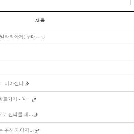
제목
(항말라리아제) 구매…
! - 비아센터
바로가기 - 여…
으로 신뢰를 제…
는 추천 페이지…