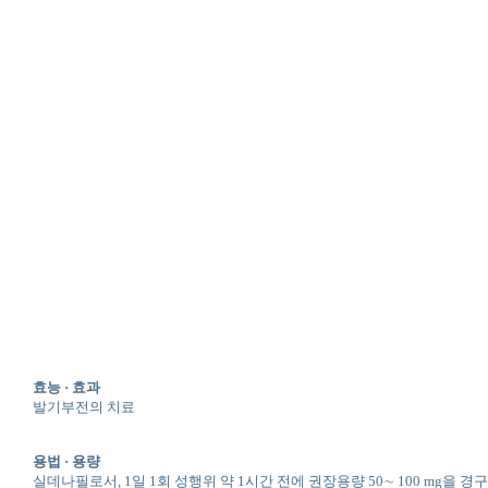
효능 · 효과
발기부전의 치료
용법 · 용량
실데나필로서, 1일 1회 성행위 약 1시간 전에 권장용량 50∼ 100 mg을