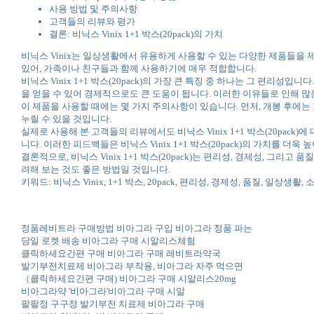
사용 방법 및 주의사항
고객들의 리뷰와 평가
결론: 비닉스 Vinix 1+1 박스(20pack)의 가치
비닉스 Vinix는 일상생활에서 유용하게 사용할 수 있는 다양한 제품들을 제공
있어, 가족이나 친구들과 함께 사용하기에 매우 적합합니다.
비닉스 Vinix 1+1 박스(20pack)의 가장 큰 특징 중 하나는 그 편리
을 얻을 수 있어 경제적으로도 큰 도움이 됩니다. 이러한 이유들로 인해 많은 소
이 제품을 사용할 때에는 몇 가지 주의사항이 있습니다. 먼저, 개봉 후에
누릴 수 있을 것입니다.
실제로 사용해 본 고객들의 리뷰에서도 비닉스 Vinix 1+1 박스(20pa
니다. 이러한 피드백들은 비닉스 Vinix 1+1 박스(20pack)의 가치를 더
결론적으로, 비닉스 Vinix 1+1 박스(20pack)는 편리성, 경제성, 그리고
려해 보는 것도 좋은 방법일 것입니다.
키워드: 비닉스 Vinix, 1+1 박스, 20pack, 편리성, 경제성, 품질, 일상생활
정품레비트라 구매방법 비아그라 구입 비아그라 정품 파는
당일 로켓 배송 비아그라 구매 시알리스체험
클릭하세요간편 구매 비아그라 구매 레비트라약국
발기부전치료제 비아그라 부작용, 비아그라 자주 먹으면
（클릭하세요간편 구매) 비아그라 구매 시알리스20mg
비아그라약 '비아그라'비아그라 구매 시알
팔팔정 구구정 발기부전 치료제 비아그라 구매