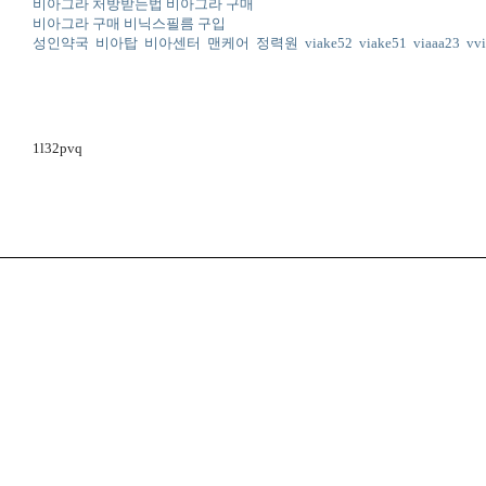
비아그라 처방받는법 비아그라 구매
비아그라 구매 비닉스필름 구입
성인약국
비아탑
비아센터
맨케어
정력원
viake52
viake51
viaaa23
vv
1l32pvq