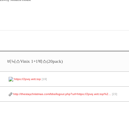
비닉스Vinix 1+1박스(20pack)
https://2pvq.vett.top
[19]
http://thestaychristmas.com/bbs/logout.php?url=https://2pvq.vett.top%2…
[23]