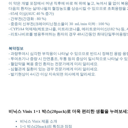
이 약은 개별 포장에서 꺼낸 직후에 바로 혀 위에 놓고, 녹여서 물 없이 복
다음의 환자는 실데나필의 혈장농도를 상승시킬 수 있으므로 초회용량을 25
- 65세 이상(AUC 40 % 증가)
- 간부전(간경화 : 80 %)
- 중증의 신부전(크레아티닌청소율이 30 mL/min 이하 : 100 %)
- CYP3A4 억제제(케토코나졸, 이트라코나졸, 에리트로마이신(182 %) 
- 리토나비르를 병용투여하는 환자의 경우 48시간동안 최대단일투여용량으로
복약정보
- 과량투여시 심각한 부작용이 나타날 수 있으므로 반드시 정해진 용법·용
- 투여초기나 증량 시 안면홍조, 두통 등의 증상이 일시적으로 나타날 수 있
- 혈압약을 복용 중인 환자는 전문가에게 미리 알리세요.
- 심혈관계 질환이 있는 경우 전문가에게 미리 알리세요.
- 발기현상이 4시간 이상 지속되면 의사에게 알리세요.
비닉스 Vinix 1+1 박스(20pack)로 더욱 편리한 생활을 누려보
비닉스 Vinix 제품 소개
1+1 박스(20pack)의 특징과 장점