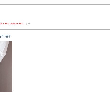
tps://36b.viaceter365…
[20]
토끼 뜻?