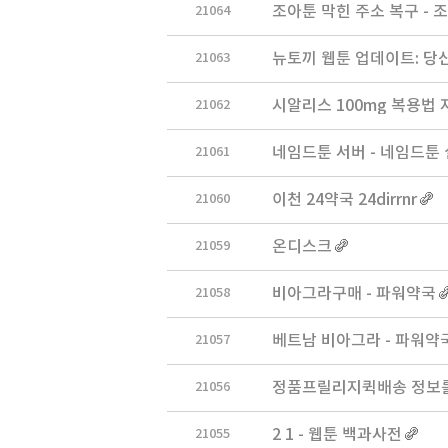
21064
조아툰 막힌 주소 복구 - 
21063
뉴토끼 웹툰 업데이트: 당신
21062
시­알리스 100mg 복용법
21061
네임드툰 서버 - 네임드툰 
21060
이천 24약국 24dirrnr
21059
온디스크
21058
비아그라구매 - 파워약국
21057
베트남 비아그라 - 파워약
21056
정품프릴리지퀵배송 정보를 
21055
2 1 - 웹툰 백과사전