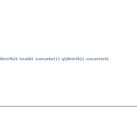
dkrmfk16
tvia601
viamarket12
qldkrmfk12
viacenter61