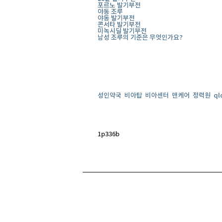
포르노 발기부전
야동 조루
야동 발기부전
콘서타 발기부전
미녹시딜 발기부전
남성 조루의 기준은 무엇인가요?
성인약국
비아탑
비아센터
맨케어
정력원
ql
1p336b