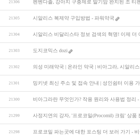
펜벤다졸, 강아지 구충제로 말기암 완치된 조 티펜
21306
시알리스 복제약 구입방법 - 파워약국
21305
시알리스 비달리스타 정보 검색의 혁명! 이제 더 
21304
도지코믹스 dozi
21303
의성 미래약국 | 온라인 약국 | 비아그라, 시알리
21302
밍키넷 최신 주소 및 접속 안내 | 성인쉼터 이용 
21301
비아그라란 무엇인가? 작용 원리와 사용법 정리 -
21300
사정지연의 강자, '프로코밀(Procomil) 크림' 상품
21299
프로코밀 파는곳에 대한 포스팅 더 보러 가기 - 
21298