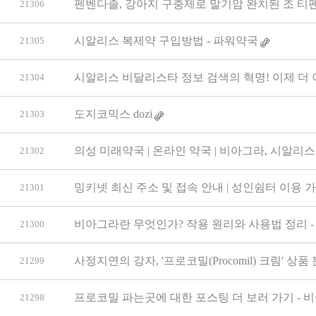
펜벤다졸, 강아지 구충제로 말기암 완치된 조 티펜
21306
시알리스 복제약 구입방법 - 파워약국
21305
시알리스 비달리스타 정보 검색의 혁명! 이제 더 
21304
도지코믹스 dozi
21303
의성 미래약국 | 온라인 약국 | 비아그라, 시알리
21302
밍키넷 최신 주소 및 접속 안내 | 성인쉼터 이용 
21301
비아그라란 무엇인가? 작용 원리와 사용법 정리 -
21300
사정지연의 강자, '프로코밀(Procomil) 크림' 상품
21299
프로코밀 파는곳에 대한 포스팅 더 보러 가기 - 
21298