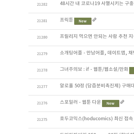
48시간 내 코로나19 사멸시키는 구충제
21282
프릭툰
21281
프릴리지 먹으면 안되는 사람 추천 지
21280
소개팅어플 - 만남어플, 데이트앱, 
21279
그녀주의보 : if - 웹툰/웹소설/만화
21278
알로홀 50정 (담즙분비촉진제) 구매대
21277
스포일러 - 웹툰 다운
21276
호두코믹스(hoducomics) 최신 접
21275