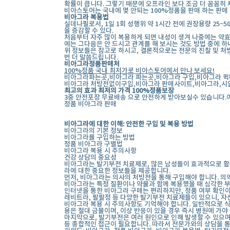
확률이 큽니다. 그렇기 때문에 오프라인 보다 조금 더 꼼꼼히 
비아스토어는 국내에 몇 안되는 100%정품을 판매 하는 판매
비아그라 복용법
실데나필로서, 1일 1회 성행위 약 1시간 전에 권장용량 25~
을 증감할 수 있다.
처음부터 자주 많이 복용하게 되면 내성이 생겨 나중에는 약효
에는 그다음은 안 드시고 관계를 해 보시는 것도 방법 중에 하
위 정보들은 참고로 하시고, 결론적으로는 전문의 진찰 및 처
번 더 말씀드립니다.
비아그라정품판매처
100%정품 국내 최저가로 비아스토어에서 만나 보세요!
비아그라파는곳,비아그라 파는곳,비아그라 구입,비아그라 퀵
비아그라 처방전없이구입,비아그라 판매사이트,비아그라,시알
최고의 효과 최저의 가격 100%정품보장
3중 안전포장 무료배송 으로 안전하게 받아보실수 있습니다.
정품 비아그라 판매
비아그라에 대한 이해: 안전한 구입 및 복용 방법
비아그라의 기본 정보
비아그라를 구입하는 방법
정품 비아그라 구별법
비아그라 복용 시 주의사항
건강 상담의 중요성
비아그라는 발기부전 치료제로, 많은 남성들이 효과적으로 활
라에 대한 중요한 정보들을 제공합니다.
먼저, 비아그라는 의사의 처방전을 통해 구입해야 합니다. 의
비아그라는 특정 질환이나 약물과 함께 복용했을 때 심각한 부
인터넷을 통한 비아그라 구매는 편리하지만, 정품 여부 확인이
레비트라, 팔팔정 등 다양한 발기부전 치료제들이 있으니, 자
비아그라 복용 시 주의사항도 기억해야 합니다. 일반적으로 식
용은 절대 금물이며, 이상 반응이 있을 경우 즉시 병원에 가야
마지막으로, 발기부전은 여러 원인으로 인해 발생할 수 있으며
등 종합적인 접근이 필요합니다. 따라서 전문가와의 상담을 통