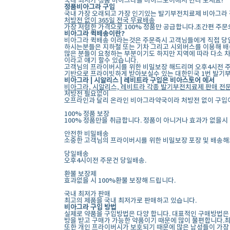
국내 최저가 정품 비아그라를 비아스토어에서 만나 보세요!
정품비아그라 구입
국내 가장 오래되고 가장 인기있는 발기부전치료제 비아그라 정
처방전 없이 365일 전국 무료배송
가장 저렴한 가격으로 100% 정품만 공급합니다.초간편 주문
비아그라 퀵배송이란?
비아그라 퀵배송 이라는것은 주문즉시 고객님들에게 직접 당일
하시는분들은 지하철 또는 기차 그리고 시외버스를 이용해 배
많은 분들이 요청하는 부분이기도 하지만 지역에 따라 다소 
이라고 얘기 할수 있습니다.
고객님의 프라이버시를 위한 비밀보장 해드리며 오후4시전 주
기반으로 프라이빗하게 받아보실수 있는 대한민국 1번 발기부
비아그라 | 시알리스 | 레비트라 구입은 비아스토어 에서
비아그라, 시알리스, 레비트라 각종 발기부전치료제 판매 전문
처방전 필요없이
오프라인과 달리 온라인 비아그라약국이라 처방전 없이 구입
100% 정품 보장
100% 정품만을 취급합니다. 정품이 아니거나 효과가 없을시
안전한 비밀배송
소중한 고객님의 프라이버시를 위한 비밀보장 포장 및 배송해
당일배송
오후4시이전 주문건 당일배송.
환불 보장제
효과없을 시 100%환불 보장해 드립니다.
국내 최저가 판매
최고의 제품을 국내 최저가로 판매하고 있습니다.
비아그라 구입 방법
실제로 약품을 구입방법은 다양 합니다. 대표적인 구매방법은
방을 받고 구매가 가능한 약품이기 때문에 많이 불편합니다.최
또한 개인 프라이버시가 보호되기 때문에 많은 남성들이 가장 