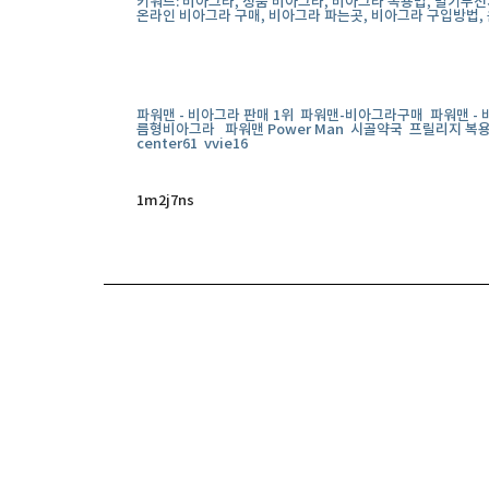
키워드: 비아그라, 정품 비아그라, 비아그라 복용법, 발기부전
온라인 비아그라 구매, 비아그라 파는곳, 비아그라 구입방법
파워맨 - 비아그라 판매 1위
파워맨-비아그라구매
파워맨 - 
름형비아그라
파워맨 Power Man
시골약국
프릴리지 복
center61
vvie16
1m2j7ns