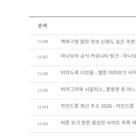
순서
21288
섹파구함 알찬 정보 신뢰도 높은 추천
마나보자 공식 커뮤니티 링크 - 마나보
21287
미치도록 너만을 - 웹툰 미리보기 사
21286
비아그라와 시알리스, 팔팔정 중 어느
21285
카인드툰 최신 주소 2026 - 카인드툰
21284
비툰 보기 편한 깔끔한 사이트 목록 여
21283