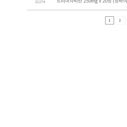
트리아자비린 250mg x 20정 (항
21274
1
2