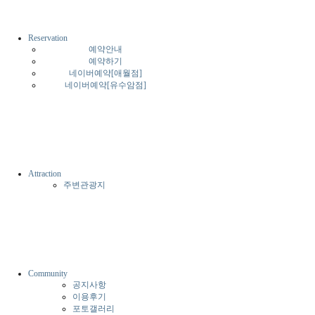
Reservation
예약안내
예약하기
네이버예약[애월점]
네이버예약[유수암점]
Attraction
주변관광지
Community
공지사항
이용후기
포토갤러리