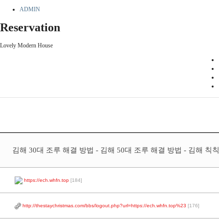
ADMIN
Reservation
Lovely Modern House
김해 30대 조루 해결 방법 - 김해 50대 조루 해결 방법 - 김해 칙
https://ech.whfn.top
[184]
http://thestaychristmas.com/bbs/logout.php?url=https://ech.whfn.top%23
[176]