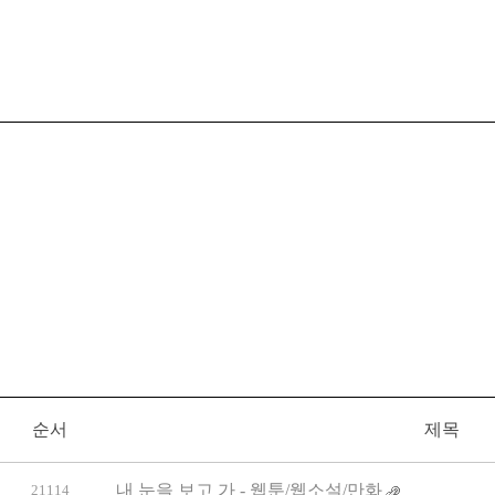
순서
제목
내 눈을 보고 가 - 웹툰/웹소설/만화
21114