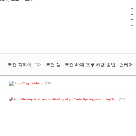
부천 칙칙이 구매 - 부천 젤 - 부천 40대 조루 해결 방법 - 맨케어
https://rygm.whfn.top
[297]
http://thestaychristmas.com/bbs/logout.php?url=https://rygm.whfn.top%2…
[272]