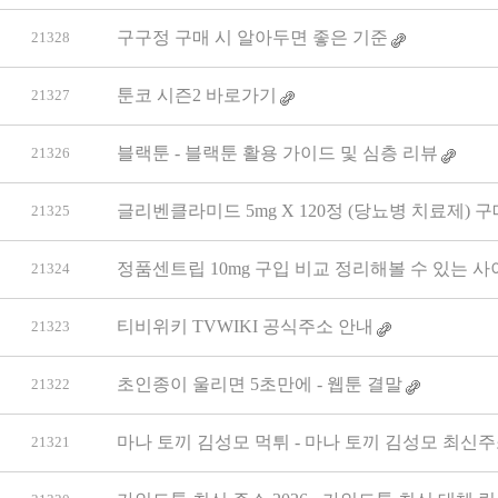
구구정 구매 시 알아두면 좋은 기준
21328
툰코 시즌2 바로가기
21327
블랙툰 - 블랙툰 활용 가이드 및 심층 리뷰
21326
글리벤클라미드 5mg X 120정 (당뇨병 치료제) 구
21325
정품센트립 10mg 구입 비교 정리해볼 수 있는 
21324
티비위키 TVWIKI 공식주소 안내
21323
초인종이 울리면 5초만에 - 웹툰 결말
21322
마나 토끼 김성모 먹튀 - 마나 토끼 김성모 최신주
21321