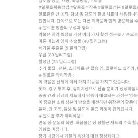
알로홀 성분, 효능, 복용방법, 부작용
#알로홀복용방법 #알로홀부작용 #알로홀성분 #알로
알로홀은 간 조직, 담낭 및 담도의 질병 치료에 사용됩니
진합니다. 단독으로 또는 다른 의약품과 함께 병용하실 
◈ 알로홀 방출의 구성과 형태 :
약물은 의약 특성을 가진 여러 가지 활성 성분을 기준으
마른 마늘과 양파 추출물 (40 밀리그램)
쐐기풀 추출물 (5 밀리그램)
우담 (80 밀리그램)
활성탄 (25 밀리그램)
추가 물질 : 전분, 스테아르 산 칼슘 염, 콜로이드 실리카,
◈ 알로홀 약리작용 :
이 약물은 신체에 여러 가지 기능을 가지고 있습니다.
첫째, 경구 투여 후, 십이지장으로 담즙 분비가 정상화됩
종종 간과 담낭의 세포에서 담즙이 배설되는 과정은 염증
이 중요한 소화 성분의 방출을 개선하면 위장관의 활동이
둘째, 간 조직, 담낭 및 담도에 염증 과정이 완화됩니다.
◈ 알로홀 추가 약리작용 :
연동 장 운동의 복원. 화합물은 장 평활근 세포의 수축 
영향을 미칩니다.
장기 내강에서 기질의 촉진에 대한 정상화되고