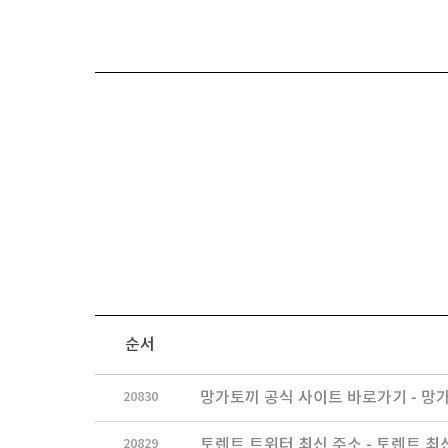
순서
20830
망가토끼 공식 사이트 바로가기 - 망가
20829
토렌트 트위터 최신 주소 - 토렌트 최