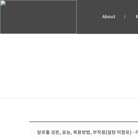
About
/
예약안내
알로홀 성분, 효능, 복용방법, 부작용(설탕 미함유) - 러