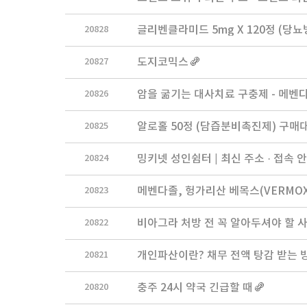
20828
글리벤클라미드 5mg X 120정 (당뇨
20827
도지코믹스
20826
암을 굶기는 대사치료 구충제 - 메벤다
20825
알로홀 50정 (담즙분비촉진제) 구매대
20824
밍키넷 성인쉼터 | 최신 주소 · 접속 
20823
메벤다졸, 헝가리산 베목스(VERMOX)
20822
비아그라 처방 전 꼭 알아두셔야 할 사
20821
개인파산이란? 채무 전액 탕감 받는 
20820
충주 24시 약국 긴급할 때