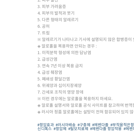
2. 피부 발진
3. 피부 가려움증
4. 피부의 발적과 붓기
5. 다른 형태의 알레르기
6. 공허
7. 트림
※ 알레르기가 나타나고 기사에 설명되지 않은 합병증이 
◈ 알로홀을 복용하면 안되는 경우 :
1. 미적분학 형성에 의한 담낭염
2. 급성간염
3. 연속 7년 이상 복용 금지
4. 급성 췌장염
5. 폐쇄성 황달간염
6. 위궤양과 십이지장궤양
7. 간세포 조직의 영양 장애
※ 이런 경우에는 알로홀을 복용하지 마세요.
◈ 알로홀 설명서와 알로홀 공식 사이트를 참고하여 번역
◈ 러시아 정품 알로홀에는 설탕이 전혀 함유되어 있지 않
#항암효과
#러시아배송
#구충제
#메벤다졸
#부작용적은
신디톡스
#항암제
#탈모치료제
#메벤다졸 항암작용
#메벤