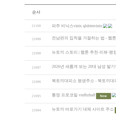
순서
파주 비닉스vinix qlslrtmvinix
21100
전남편의 집착을 거절하는 법 - 웹
21099
뉴토끼 스토리 | 웹툰 추천·리뷰·랭
21098
2026년 새롭게 보는 20대 남성 발
21097
북토끼대피소 평생주소 - 북토끼대피
21096
통영 프로코밀 vmfhzhalf
21095
뉴토끼 바로가기 대체 사이트 주소
21094