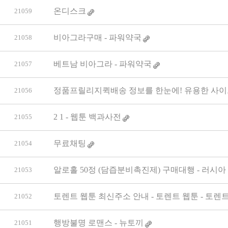
온디스크
21059
비아그라구매 - 파워약국
21058
베트남 비아그라 - 파워약국
21057
정품프릴리지퀵배송 정보를 한눈에! 유용한 사이트
21056
2 1 - 웹툰 백과사전
21055
무료채팅
21054
알로홀 50정 (담즙분비촉진제) 구매대행 - 러시아
21053
토렌트 웹툰 최신주소 안내 - 토렌트 웹툰 - 토렌
21052
행방불명 로맨스 - 뉴토끼
21051