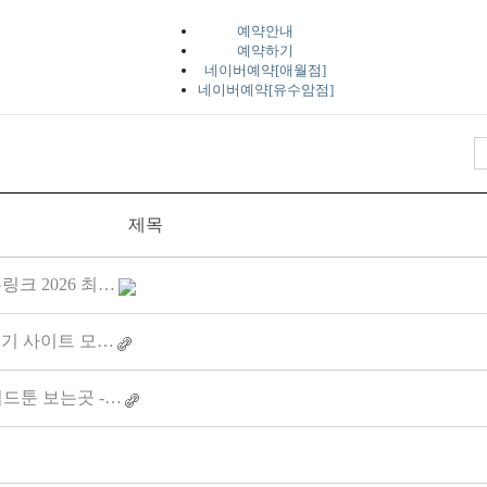
예약안내
예약하기
네이버예약[애월점]
네이버예약[유수암점]
제목
링크 2026 최…
인기 사이트 모…
임드툰 보는곳 -…